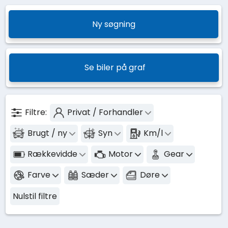
Ny søgning
Se biler på graf
Filtre:
Privat / Forhandler
Brugt / ny
Syn
Km/l
Rækkevidde
Motor
Gear
Farve
Sæder
Døre
Nulstil filtre