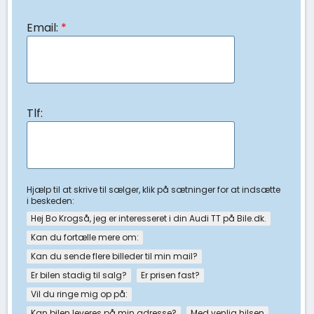
Email:
*
Tlf:
Hjælp til at skrive til sælger, klik på sætninger for at indsætte
i beskeden:
Hej Bo Krogså, jeg er interesseret i din Audi TT på Bile.dk.
Kan du fortælle mere om:
Kan du sende flere billeder til min mail?
Er bilen stadig til salg?
Er prisen fast?
Vil du ringe mig op på:
Kan bilen leveres på min adresse?
Med venlig hilsen