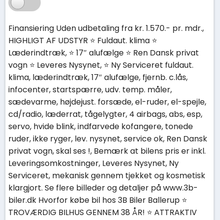
Finansiering Uden udbetaling fra kr. 1.570.- pr. mdr.,
HIGHLIGT AF UDSTYR ⭐ Fuldaut. klima ⭐
Læderindtræk, ⭐ 17″ alufælge ⭐ Ren Dansk privat
vogn ⭐ Leveres Nysynet, ⭐ Ny Serviceret fuldaut.
klima, læderindtræk, 17″ alufælge, fjernb. c.lås,
infocenter, startspærre, udv. temp. måler,
sædevarme, højdejust. forsæde, el-ruder, el-spejle,
cd/radio, læderrat, tågelygter, 4 airbags, abs, esp,
servo, hvide blink, indfarvede kofangere, tonede
ruder, ikke ryger, lev. nysynet, service ok, Ren Dansk
privat vogn, skal ses !, Bemærk at bilens pris er inkl.
Leveringsomkostninger, Leveres Nysynet, Ny
Serviceret, mekanisk gennem tjekket og kosmetisk
klargjort. Se flere billeder og detaljer på www.3b-
biler.dk Hvorfor købe bil hos 3B Biler Ballerup ⭐
TROVÆRDIG BILHUS GENNEM 38 ÅR! ⭐ ATTRAKTIV