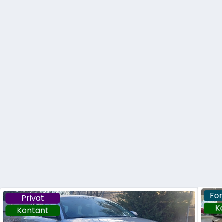
Fo
Privat
K
Kontant