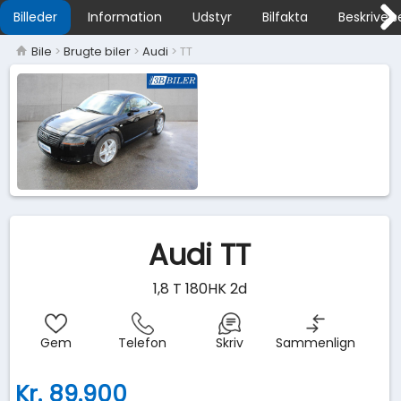
Billeder
Information
Udstyr
Bilfakta
Beskrivels
Bile
>
Brugte biler
>
Audi
> TT
Audi TT
1,8 T 180HK 2d
Gem
Telefon
Skriv
Sammenlign
Kr. 89.900