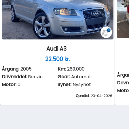
Audi A3
22.500 kr.
Årgang:
2005
Km:
269.000
Årga
Drivmiddel:
Benzin
Gear:
Automat
Drivm
Motor:
0
Synet:
Nysynet
Moto
Oprettet:
23-04-2026