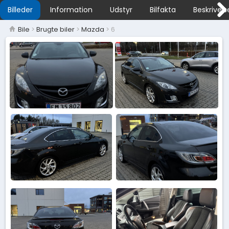
Billeder
Information
Udstyr
Bilfakta
Beskrivels
Bile
>
Brugte biler
>
Mazda
> 6