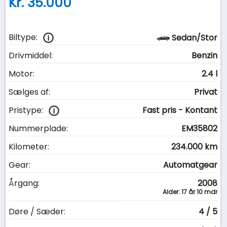
Kr. 35.000
Biltype:
Sedan/Stor
Drivmiddel:
Benzin
Motor:
2.4 l
Sælges af:
Privat
Pristype:
Fast pris - Kontant
Nummerplade:
EM35802
Kilometer:
234.000 km
Gear:
Automatgear
Årgang:
2008
Alder: 17 år 10 mdr
Døre / Sæder:
4 / 5