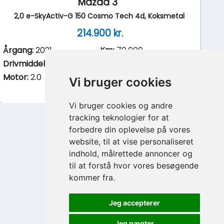
Mazda 3
2,0 e-SkyActiv-G 150 Cosmo Tech 4d, Koksmetal
214.900 kr.
Årgang:
2021
Km:
70.000
Drivmiddel:
Benzin
Gear:
Manuel
Motor:
2.0
Synet:
Ikke opgivet
Vi bruger cookies
Oprettet:
12-12-2023
Vi bruger cookies og andre
tracking teknologier for at
forbedre din oplevelse på vores
website, til at vise personaliseret
indhold, målrettede annoncer og
til at forstå hvor vores besøgende
kommer fra.
Jeg accepterer
Jeg nægter