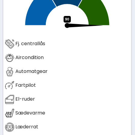
Fj. centrallås
Aircondition
Automatgear
Fartpilot
El-ruder
Sædevarme
Læderrat