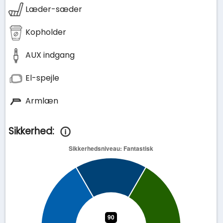
Læder-sæder
Kopholder
AUX indgang
El-spejle
Armlæn
Sikkerhed: