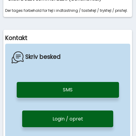
Der tages forbehold for fejl i indtastning / tastefejl / trykfejl / prisfejl.
Kontakt
Skriv besked
SMS
Login / opret