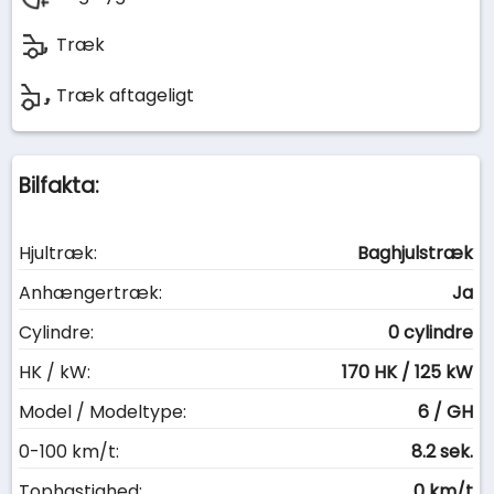
Træk
Træk aftageligt
Bilfakta:
Hjultræk:
Baghjulstræk
Anhængertræk:
Ja
Cylindre:
0 cylindre
HK / kW:
170 HK / 125 kW
Model / Modeltype:
6 / GH
0-100 km/t:
8.2 sek.
Tophastighed:
0 km/t