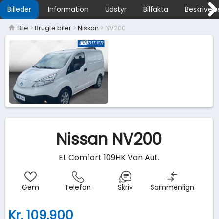
Billeder
Information
Udstyr
Bilfakta
Beskrivels
Bile
>
Brugte biler
>
Nissan
> NV200
Nissan NV200
EL Comfort 109HK Van Aut.
Gem
Telefon
Skriv
Sammenlign
Kr. 109.900