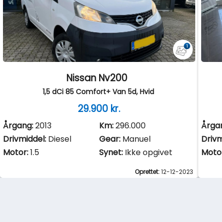
Nissan Nv200
1,5 dCi 85 Comfort+ Van 5d, Hvid
29.900 kr.
Årgang:
2013
Km:
296.000
Årga
Drivmiddel:
Diesel
Gear:
Manuel
Drivm
Motor:
1.5
Synet:
Ikke opgivet
Moto
Oprettet:
12-12-2023