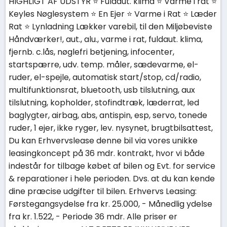
HIGHLIGT AF UDSTYR ⭐ Fuldaut. klima ⭐ Varme i rat ⭐
Keyles Nøglesystem ⭐ En Ejer ⭐ Varme i Rat ⭐ Læder
Rat ⭐ Lynladning Lækker varebil, til den Miljøbeviste
Håndværker!, aut., alu., varme i rat, fuldaut. klima,
fjernb. c.lås, nøglefri betjening, infocenter,
startspærre, udv. temp. måler, sædevarme, el-
ruder, el-spejle, automatisk start/stop, cd/radio,
multifunktionsrat, bluetooth, usb tilslutning, aux
tilslutning, kopholder, stofindtræk, læderrat, led
baglygter, airbag, abs, antispin, esp, servo, tonede
ruder, 1 ejer, ikke ryger, lev. nysynet, brugtbilsattest,
Du kan Erhvervslease denne bil via vores unikke
leasingkoncept på 36 mdr. kontrakt, hvor vi både
indestår for tilbage købet af bilen og Evt. for service
& reparationer i hele perioden. Dvs. at du kan kende
dine præcise udgifter til bilen. Erhvervs Leasing:
Førstegangsydelse fra kr. 25.000, - Månedlig ydelse
fra kr. 1.522, - Periode 36 mdr. Alle priser er