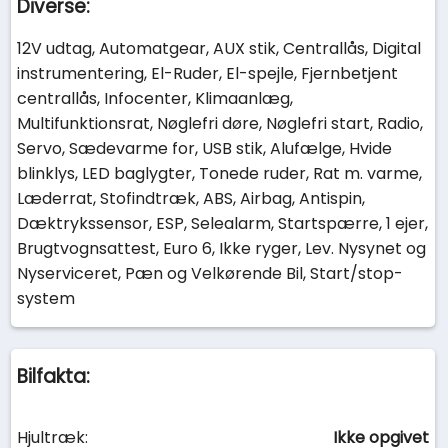
Diverse:
12V udtag, Automatgear, AUX stik, Centrallås, Digital
instrumentering, El-Ruder, El-spejle, Fjernbetjent
centrallås, Infocenter, Klimaanlæg,
Multifunktionsrat, Nøglefri døre, Nøglefri start, Radio,
Servo, Sædevarme for, USB stik, Alufælge, Hvide
blinklys, LED baglygter, Tonede ruder, Rat m. varme,
Læderrat, Stofindtræk, ABS, Airbag, Antispin,
Dæktrykssensor, ESP, Selealarm, Startspærre, 1 ejer,
Brugtvognsattest, Euro 6, Ikke ryger, Lev. Nysynet og
Nyserviceret, Pæn og Velkørende Bil, Start/stop-
system
Bilfakta:
Hjultræk:
Ikke opgivet