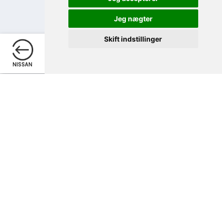
Jeg nægter
Skift indstillinger
Telefon
Skriv
NISSAN
TELEFON
SKRIV
OPRET/LOGIN
EKSTRA