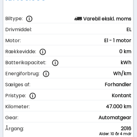
Biltype:
Varebil ekskl. moms
Drivmiddel:
EL
Motor:
El - 1 motor
Rækkevidde:
0 km
Batterikapacitet:
kWh
Energiforbrug:
Wh/km
Sælges af:
Forhandler
Pristype:
Kontant
Kilometer:
47.000 km
Gear:
Automatgear
Årgang:
2016
Alder: 10 år 4 mdr