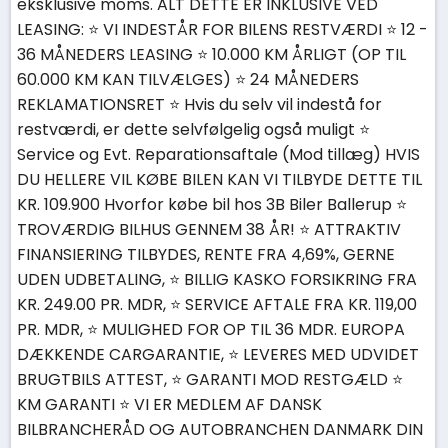
eksklusive moms. ALT DETTE ER INKLUSIVE VED
LEASING: ⭐ VI INDESTÅR FOR BILENS RESTVÆRDI ⭐ 12 -
36 MÅNEDERS LEASING ⭐ 10.000 KM ÅRLIGT (OP TIL
60.000 KM KAN TILVÆLGES) ⭐ 24 MÅNEDERS
REKLAMATIONSRET ⭐ Hvis du selv vil indestå for
restværdi, er dette selvfølgelig også muligt ⭐
Service og Evt. Reparationsaftale (Mod tillæg) HVIS
DU HELLERE VIL KØBE BILEN KAN VI TILBYDE DETTE TIL
KR. 109.900 Hvorfor købe bil hos 3B Biler Ballerup ⭐
TROVÆRDIG BILHUS GENNEM 38 ÅR! ⭐ ATTRAKTIV
FINANSIERING TILBYDES, RENTE FRA 4,69%, GERNE
UDEN UDBETALING, ⭐ BILLIG KASKO FORSIKRING FRA
KR. 249.00 PR. MDR, ⭐ SERVICE AFTALE FRA KR. 119,00
PR. MDR, ⭐ MULIGHED FOR OP TIL 36 MDR. EUROPA
DÆKKENDE CARGARANTIE, ⭐ LEVERES MED UDVIDET
BRUGTBILS ATTEST, ⭐ GARANTI MOD RESTGÆLD ⭐
KM GARANTI ⭐ VI ER MEDLEM AF DANSK
BILBRANCHERÅD OG AUTOBRANCHEN DANMARK DIN