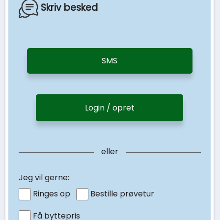
Skriv besked
SMS
Login / opret
eller
Jeg vil gerne:
Ringes op
Bestille prøvetur
Få byttepris