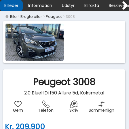
Billeder
Information
Udstyr
Bilfakta
Beskrivels
Bile
>
Brugte biler
>
Peugeot
> 3008
Peugeot 3008
2,0 BlueHDi 150 Allure 5d, Koksmetal
Gem
Telefon
Skriv
Sammenlign
Kr. 209.900