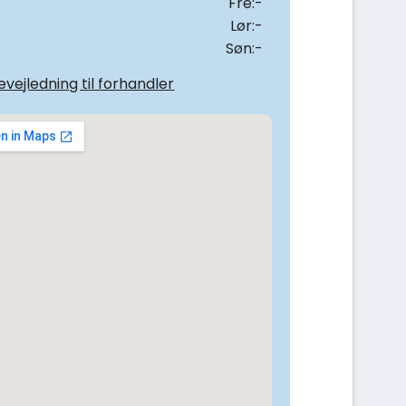
Fre:-
Lør:-
Søn:-
vejledning til forhandler