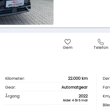
Gem
Telefon
Kilometer:
22.000 km
Dør
Gear:
Automatgear
Far
Årgang:
2022
Km/
Alder: 4 år 5 mdr
Bile