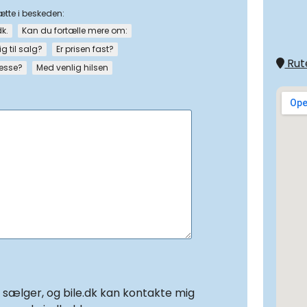
sætte i beskeden:
dk.
Kan du fortælle mere om:
ig til salg?
Er prisen fast?
Rute
resse?
Med venlig hilsen
f sælger, og bile.dk kan kontakte mig