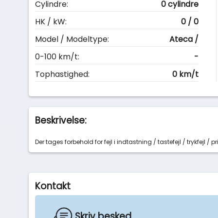
Cylindre:
0 cylindre
HK / kW:
0 / 0
Model / Modeltype:
Ateca /
0-100 km/t:
-
Tophastighed:
0 km/t
Beskrivelse:
Der tages forbehold for fejl i indtastning / tastefejl / trykfejl / pri
Kontakt
Skriv besked