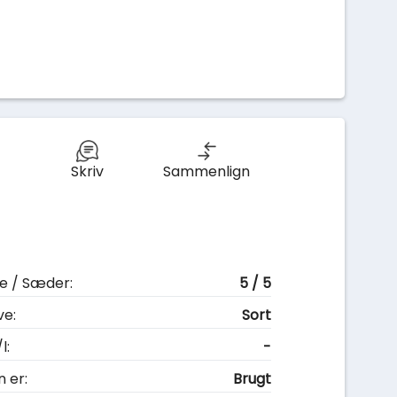
Skriv
Sammenlign
e / Sæder:
5 / 5
ve:
Sort
l:
-
n er:
Brugt