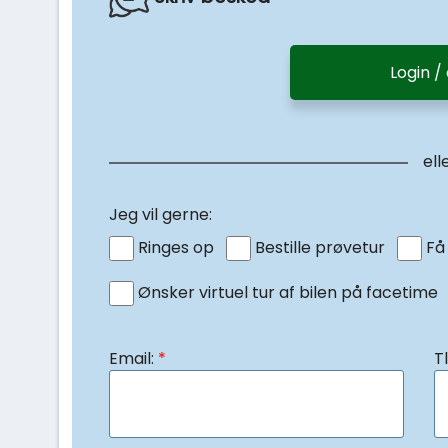
Login /
ell
Jeg vil gerne:
Ringes op
Bestille prøvetur
Få
Ønsker virtuel tur af bilen på facetime
Email:
*
Tl