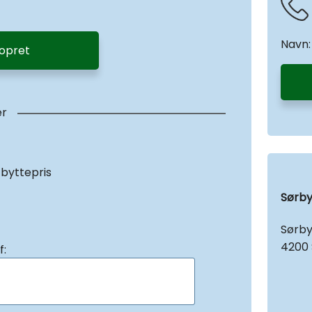
Navn:
 opret
er
 byttepris
Sørby
Sørby
4200 
f: