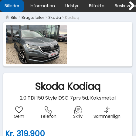
Billeder
Information
Udstyr
Bilfakta
Beskrivels
Bile
>
Brugte biler
>
Skoda
> Kodiaq
Skoda Kodiaq
2,0 TDi 150 Style DSG 7prs 5d, Koksmetal
Gem
Telefon
Skriv
Sammenlign
Kr. 319.900