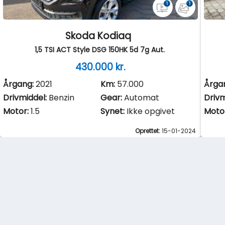
Skoda Kodiaq
1,5 TSI ACT Style DSG 150HK 5d 7g Aut.
430.000 kr.
Årgang:
2021
Km:
57.000
Årga
Drivmiddel:
Benzin
Gear:
Automat
Drivm
Motor:
1.5
Synet:
Ikke opgivet
Moto
Oprettet:
15-01-2024