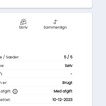
Skriv
Sammenlign
e / Sæder:
5 / 5
ve:
Sølv
l:
-
n er:
Brugt
afgift:
Med afgift
ettet:
10-12-2023