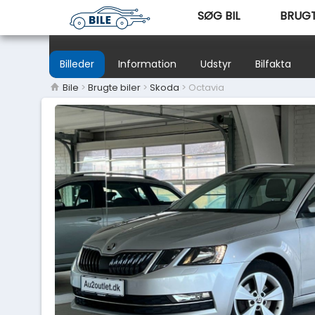
SØG BIL
BRUGT
Billeder
Information
Udstyr
Bilfakta
Bile
>
Brugte biler
>
Skoda
> Octavia