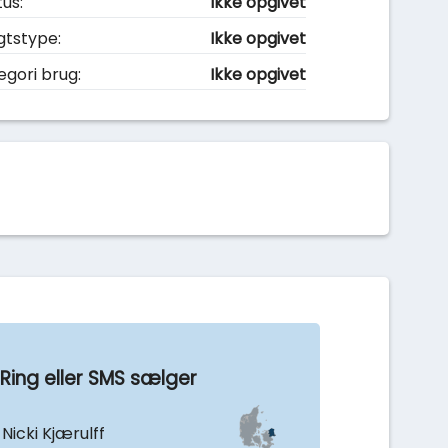
tus:
Ikke opgivet
gtstype:
Ikke opgivet
egori brug:
Ikke opgivet
Ring eller SMS sælger
 Nicki Kjærulff