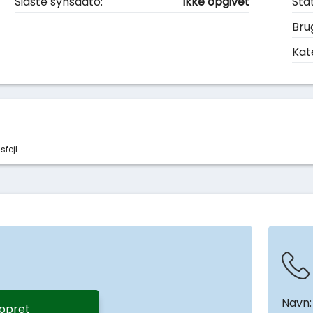
Sidste synsdato:
Ikke opgivet
Sta
Bru
Kat
sfejl.
Navn:
 opret