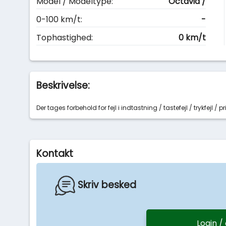
Model / Modeltype:
Octavia /
0-100 km/t:
-
Tophastighed:
0 km/t
Beskrivelse:
Der tages forbehold for fejl i indtastning / tastefejl / trykfejl / pri
Kontakt
Skriv besked
Login /