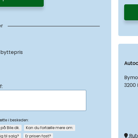
er
 byttepris
Autoo
Bymo
3200 
f:
sætte i beskeden:
 på Bile.dk.
Kan du fortælle mere om:
Rute
ig til salg?
Er prisen fast?