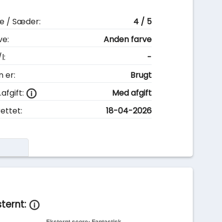
e / Sæder:
4 / 5
ve:
Anden farve
l:
-
n er:
Brugt
afgift:
Med afgift
ettet:
18-04-2026
sternt: