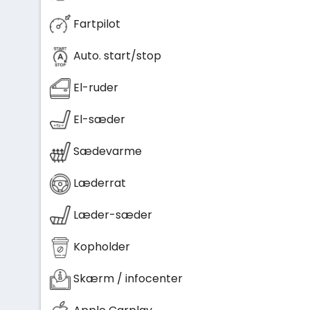
Fartpilot
Auto. start/stop
El-ruder
El-sæder
Sædevarme
Læderrat
Læder-sæder
Kopholder
Skærm / infocenter