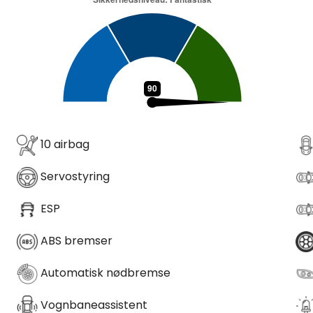
10 airbag
Servostyring
ESP
ABS bremser
Automatisk nødbremse
Vognbaneassistent