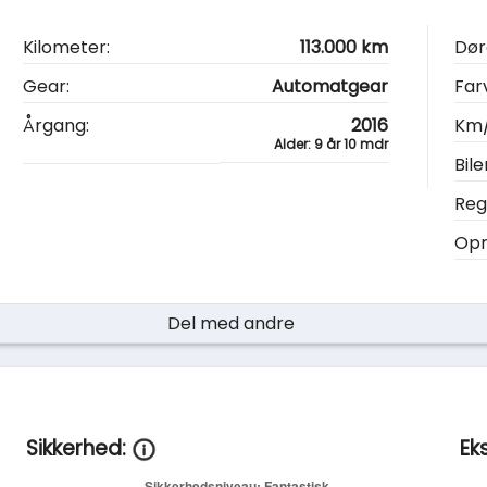
Kilometer:
113.000 km
Dør
Gear:
Automatgear
Far
Årgang:
2016
Km/
Alder: 9 år 10 mdr
Bile
Reg.
Opr
Del med andre
Sikkerhed:
Ek