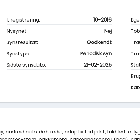
1. registrering:
10-2016
Ege
Nysynet:
Nej
Tot
Synsresultat:
Godkendt
Træ
Synstype:
Periodisk syn
Tr
Sidste synsdato:
21-02-2025
Sta
Bru
Kat
 android auto, dab radio, adaptiv fartpilot, fuld led forl
remsesystem, bakkamera, parkeringssensor (bag), parkeri