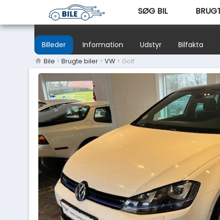
SØG BIL
BRUGT
Billeder
Information
Udstyr
Bilfakta
Bile
>
Brugte biler
>
VW
> Golf