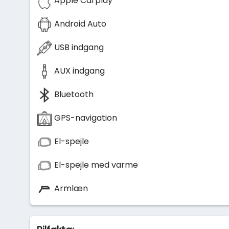
Apple Carplay
Android Auto
USB indgang
AUX indgang
Bluetooth
GPS-navigation
El-spejle
El-spejle med varme
Armlæn