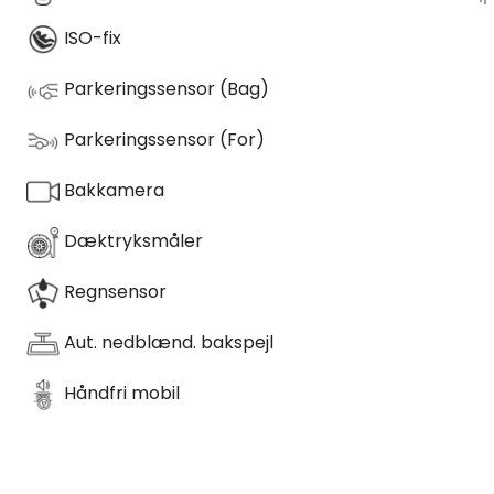
ISO-fix
Parkeringssensor (Bag)
Parkeringssensor (For)
Bakkamera
Dæktryksmåler
Regnsensor
Aut. nedblænd. bakspejl
Håndfri mobil