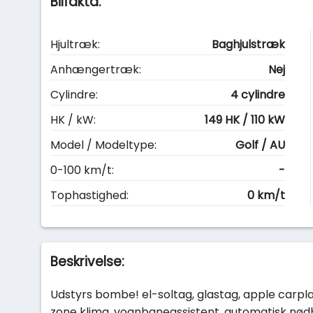
Bilfakta:
Hjultræk:
Baghjulstræk
Anhængertræk:
Nej
Cylindre:
4 cylindre
HK / kW:
149 HK / 110 kW
Model / Modeltype:
Golf / AU
0-100 km/t:
-
Tophastighed:
0 km/t
Beskrivelse:
Udstyrs bombe! el-soltag, glastag, apple carplay,
zone klima, vognbaneassistent, automatisk nødb