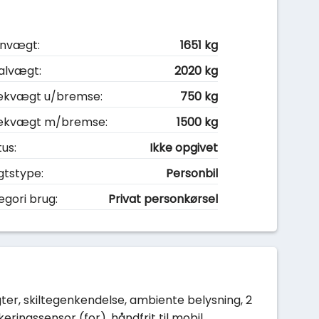
nvægt:
1651 kg
alvægt:
2020 kg
kvægt u/bremse:
750 kg
ækvægt m/bremse:
1500 kg
tus:
Ikke opgivet
gtstype:
Personbil
egori brug:
Privat personkørsel
ygter, skiltegenkendelse, ambiente belysning, 2
ngssensor (for), håndfrit til mobil,