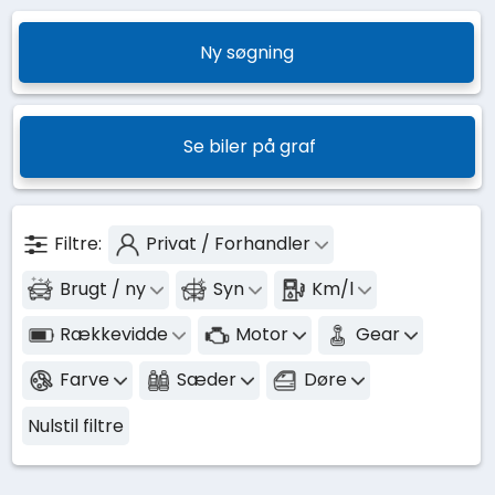
Ny søgning
Se biler på graf
Filtre:
Privat / Forhandler
Brugt / ny
Syn
Km/l
Rækkevidde
Motor
Gear
Farve
Sæder
Døre
Nulstil filtre