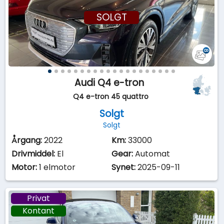
SOLGT
Audi Q4 e-tron
Q4 e-tron 45 quattro
Solgt
Solgt
Årgang:
2022
Km:
33000
Drivmiddel:
El
Gear:
Automat
Motor:
1 elmotor
Synet:
2025-09-11
Privat
Kontant