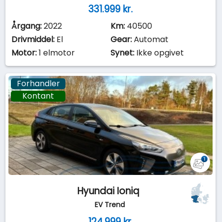
331.999 kr.
Årgang:
2022
Km:
40500
Drivmiddel:
El
Gear:
Automat
Motor:
1 elmotor
Synet:
Ikke opgivet
Forhandler
Kontant
Hyundai Ioniq
EV Trend
124.999 kr.