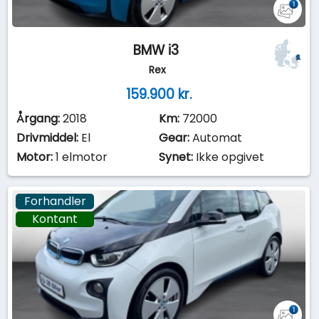
BMW i3
Rex
159.900 kr.
Årgang:
2018
Km:
72000
Drivmiddel:
El
Gear:
Automat
Motor:
1 elmotor
Synet:
Ikke opgivet
Forhandler
Kontant