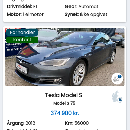
Drivmiddel:
El
Gear:
Automat
Motor:
1 elmotor
Synet:
Ikke opgivet
Forhandler
Kontant
Tesla Model S
Model S 75
374.900 kr.
Årgang:
2018
Km:
56000