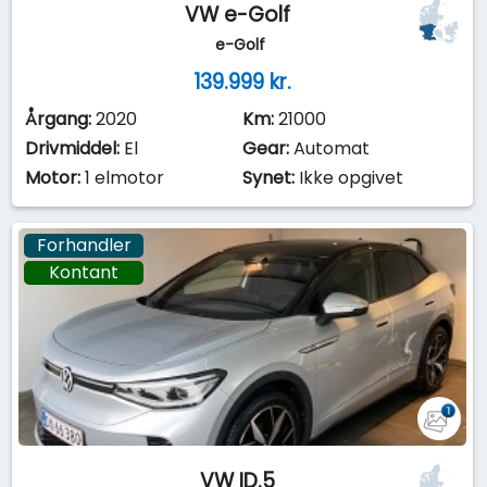
VW e-Golf
e-Golf
139.999 kr.
Årgang:
2020
Km:
21000
Drivmiddel:
El
Gear:
Automat
Motor:
1 elmotor
Synet:
Ikke opgivet
Forhandler
Kontant
VW ID.5