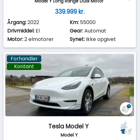
Model Y Long Range Dual Motor
339.999 kr.
Årgang:
2022
Km:
55000
Drivmiddel:
El
Gear:
Automat
Motor:
2 elmotorer
Synet:
Ikke opgivet
Forhandler
Kontant
Tesla Model Y
Model Y