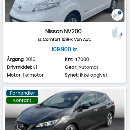
Nissan NV200
EL Comfort 109HK Van Aut.
109.900 kr.
Årgang:
2016
Km:
47000
Drivmiddel:
El
Gear:
Automat
Motor:
1 elmotor
Synet:
Ikke opgivet
Forhandler
Kontant