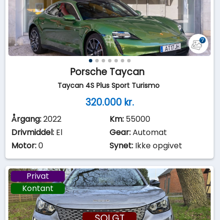
Porsche Taycan
Taycan 4S Plus Sport Turismo
320.000 kr.
Årgang:
2022
Km:
55000
Drivmiddel:
El
Gear:
Automat
Motor:
0
Synet:
Ikke opgivet
Privat
Kontant
SOLGT