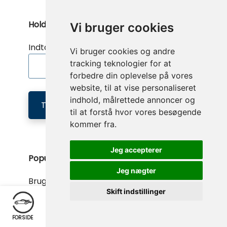
Hold dig opdateret
Vi bruger cookies
Indtast email:
Vi bruger cookies og andre
tracking teknologier for at
forbedre din oplevelse på vores
website, til at vise personaliseret
indhold, målrettede annoncer og
Tilmeld nyheder
til at forstå hvor vores besøgende
kommer fra.
Jeg accepterer
Populære kategorier
Jeg nægter
Brugte biler
Skift indstillinger
Brugt elbil
FORSIDE
NY SØGNING
GRAF
OPRET/LOGIN
EKSTRA
Brugt stationcar