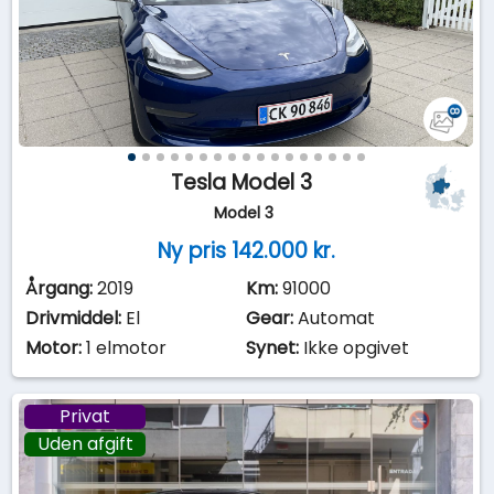
Tesla Model 3
Model 3
Ny pris 142.000 kr.
Årgang:
2019
Km:
91000
Drivmiddel:
El
Gear:
Automat
Motor:
1 elmotor
Synet:
Ikke opgivet
Privat
Uden afgift