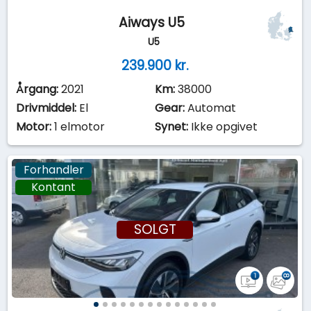
Aiways U5
U5
239.900 kr.
Årgang:
2021
Km:
38000
Drivmiddel:
El
Gear:
Automat
Motor:
1 elmotor
Synet:
Ikke opgivet
Forhandler
Kontant
SOLGT