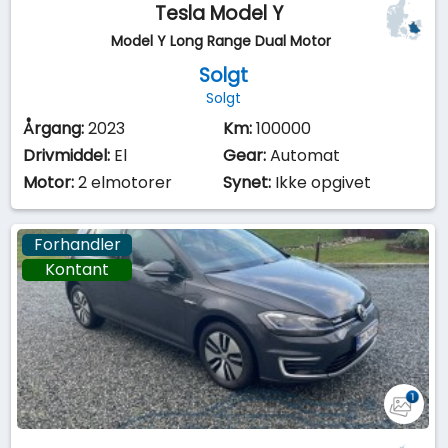
Tesla Model Y
Model Y Long Range Dual Motor
Solgt
Solgt
Årgang:
2023
Km:
100000
Drivmiddel:
El
Gear:
Automat
Motor:
2 elmotorer
Synet:
Ikke opgivet
Forhandler
Kontant