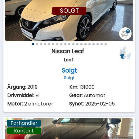
SOLGT
Nissan Leaf
Leaf
Solgt
Solgt
Årgang:
2019
Km:
131000
Drivmiddel:
El
Gear:
Automat
Motor:
2 elmotorer
Synet:
2025-02-05
Forhandler
Kontant