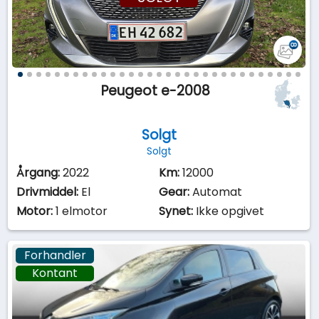
Peugeot e-2008
Solgt
Solgt
Årgang:
2022
Km:
12000
Drivmiddel:
El
Gear:
Automat
Motor:
1 elmotor
Synet:
Ikke opgivet
Forhandler
Kontant