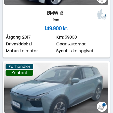
BMW i3
Rex
149.900 kr.
Årgang:
2017
Km:
59000
Drivmiddel:
El
Gear:
Automat
Motor:
1 elmotor
Synet:
Ikke opgivet
Forhandler
Kontant