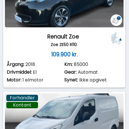
Renault Zoe
Zoe ZE50 R110
109.900 kr.
Årgang:
2018
Km:
85000
Drivmiddel:
El
Gear:
Automat
Motor:
1 elmotor
Synet:
Ikke opgivet
Forhandler
Kontant