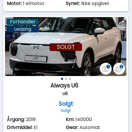
Motor:
1 elmotor
Synet:
Ikke opgivet
Forhandler
Leasing
SOLGT
Aiways U6
U6
Solgt
Solgt
Årgang:
2019
Km:
140000
Drivmiddel:
El
Gear:
Automat