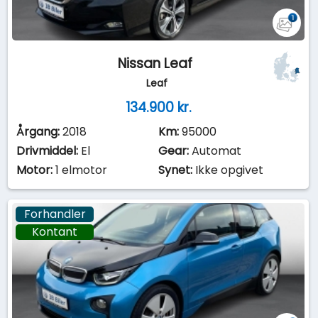
Nissan Leaf
Leaf
134.900 kr.
Årgang:
2018
Km:
95000
Drivmiddel:
El
Gear:
Automat
Motor:
1 elmotor
Synet:
Ikke opgivet
Forhandler
Kontant