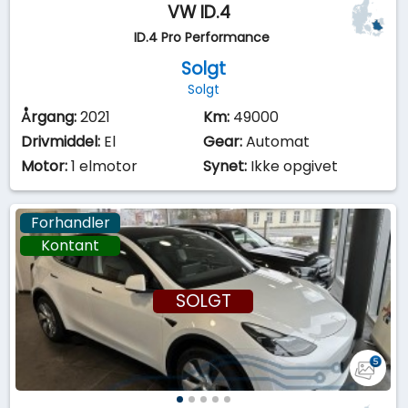
VW ID.4
ID.4 Pro Performance
Solgt
Solgt
Årgang:
2021
Km:
49000
Drivmiddel:
El
Gear:
Automat
Motor:
1 elmotor
Synet:
Ikke opgivet
Forhandler
Kontant
SOLGT