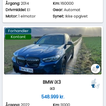
Årgang:
2014
Km:
160000
Drivmiddel:
El
Gear:
Automat
Motor:
1 elmotor
Synet:
Ikke opgivet
Forhandler
Kontant
BMW iX3
iX3
548.999 kr.
Årgang:
2022
Km:
11000