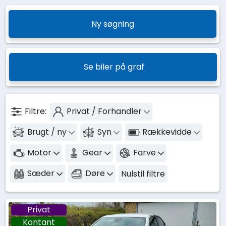
Ny søgning
Se biler på graf
Filtre:
Privat / Forhandler
Brugt / ny
Syn
Rækkevidde
Motor
Gear
Farve
Sæder
Døre
Nulstil filtre
Privat
Kontant