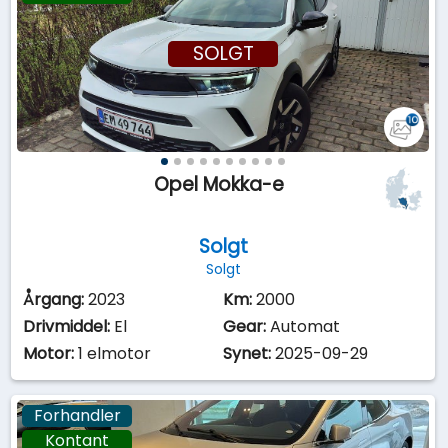
SOLGT
Opel Mokka-e
Solgt
Solgt
Årgang:
2023
Km:
2000
Drivmiddel:
El
Gear:
Automat
Motor:
1 elmotor
Synet:
2025-09-29
Forhandler
Kontant