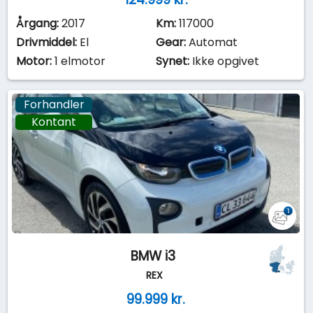
Årgang:
2017
Km:
117000
Drivmiddel:
El
Gear:
Automat
Motor:
1 elmotor
Synet:
Ikke opgivet
Forhandler
Kontant
BMW i3
REX
99.999 kr.