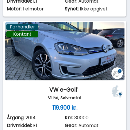
Drivmiddel:
El
Gear:
Automat
Motor:
1 elmotor
Synet:
Ikke opgivet
Forhandler
Kontant
VW e-Golf
VII 5d, Sølvmetal
119.900 kr.
Årgang:
2014
Km:
30000
Drivmiddel:
El
Gear:
Automat